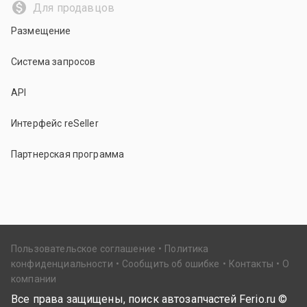
Для продавцов
Размещение
Система запросов
API
Интерфейс reSeller
Партнерская программа
Пользовательское соглашение
Политика
конфиденциальности
Сообщить об ошибке
Контакты
О
компании
Все права защищены, поиск автозапчастей Ferio.ru ©