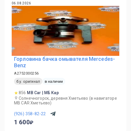
06.08.2026
Горловина бачка омывателя Mercedes-
Benz
A2752000256
б.у. оригинал
в наличии
856
MB Car | МБ Кар
Солнечногорск, деревня Хметьево (в навигаторе
MB CAR Хметьево)
(926) 358-82-22
1 600