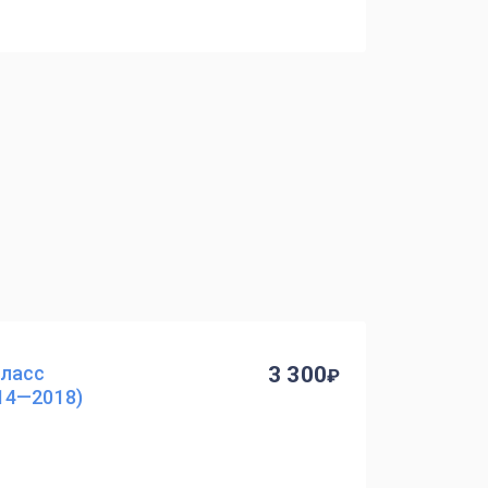
класс
3 300
14—2018)