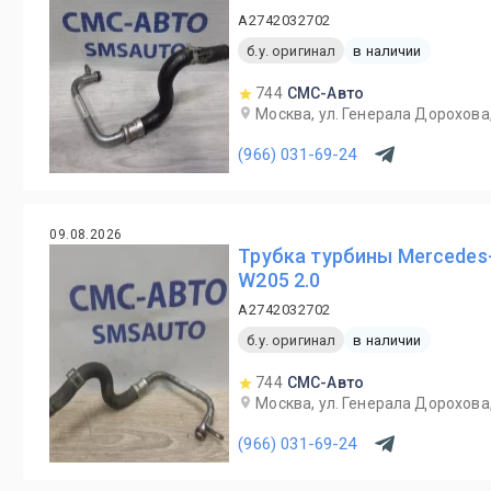
A2742032702
б.у. оригинал
в наличии
744
СМС-Авто
Москва, ул. Генерала Дорохова,
(966) 031-69-24
09.08.2026
Трубка турбины Mercedes
W205 2.0
A2742032702
б.у. оригинал
в наличии
744
СМС-Авто
Москва, ул. Генерала Дорохова,
(966) 031-69-24