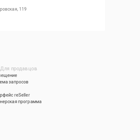
ровская, 119
Для продавцов
мещение
ема запросов
рфейс reSeller
нерская программа