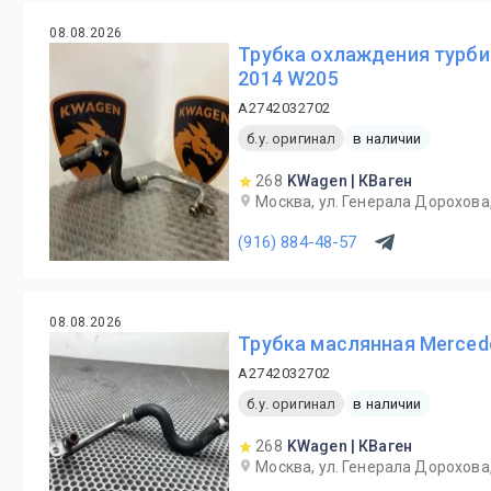
08.08.2026
Трубка охлаждения турби
2014 W205
A2742032702
б.у. оригинал
в наличии
268
KWagen | КВаген
Москва, ул. Генерала Дорохова,
(916) 884-48-57
08.08.2026
Трубка маслянная Mercede
A2742032702
б.у. оригинал
в наличии
268
KWagen | КВаген
Москва, ул. Генерала Дорохова,