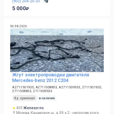
(903) 204-20-33
5 000
06.08.2026
Жгут электропроводки двигателя
Mercedes-benz 2012 C204
A2711501920, A2711508833, A2711509533, 2711501920,
2711508833, 2711509533
б.у. оригинал
в наличии
459
Железогло
Москва, Каширское ш., д.59, к.2 - напротив этого