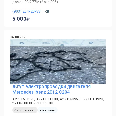
дома - ГСК 77М (бокс 206)
(903) 204-20-33
5 000
06.08.2026
Жгут электропроводки двигателя
Mercedes-benz 2012 C204
A2711501920, A2711508833, A2711509533, 2711501920,
2711508833, 2711509533
б.у. оригинал
в наличии