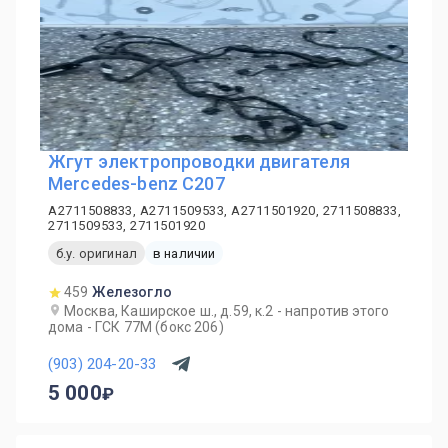
Жгут электропроводки двигателя
Mercedes-benz C207
A2711508833, A2711509533, A2711501920, 2711508833,
2711509533, 2711501920
б.у. оригинал
в наличии
459
Железогло
Москва, Каширское ш., д.59, к.2 - напротив этого
дома - ГСК 77М (бокс 206)
(903) 204-20-33
5 000