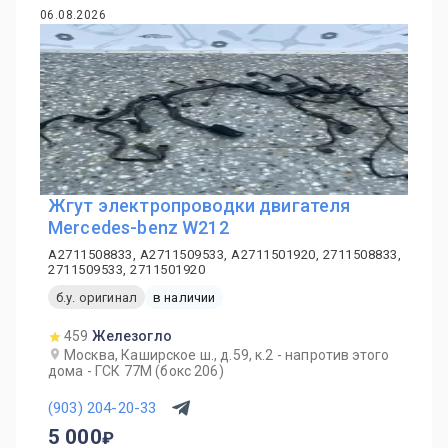
06.08.2026
Жгут электропроводки двигателя
Mercedes-benz W212
A2711508833, A2711509533, A2711501920, 2711508833,
2711509533, 2711501920
б.у. оригинал
в наличии
459
Железогло
Москва, Каширское ш., д.59, к.2 - напротив этого
дома - ГСК 77М (бокс 206)
(903) 204-20-33
5 000