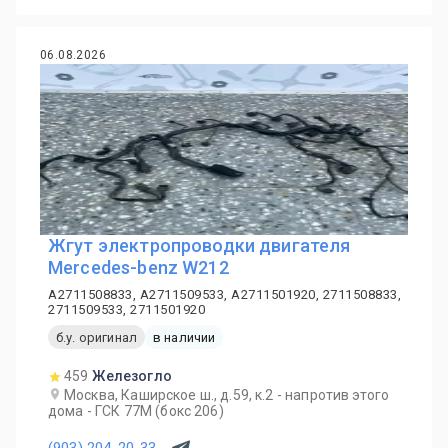
06.08.2026
Жгут электропроводки двигателя
Mercedes-benz W212
A2711508833, A2711509533, A2711501920, 2711508833,
2711509533, 2711501920
б.у. оригинал
в наличии
459
Железогло
Москва, Каширское ш., д.59, к.2 - напротив этого
дома - ГСК 77М (бокс 206)
(903) 204-20-33