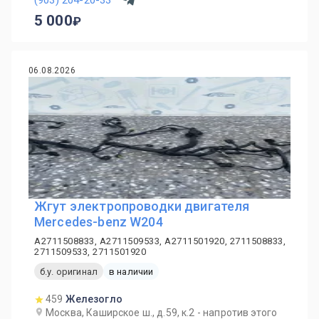
5 000
06.08.2026
Жгут электропроводки двигателя
Mercedes-benz W204
A2711508833, A2711509533, A2711501920, 2711508833,
2711509533, 2711501920
б.у. оригинал
в наличии
459
Железогло
Москва, Каширское ш., д.59, к.2 - напротив этого