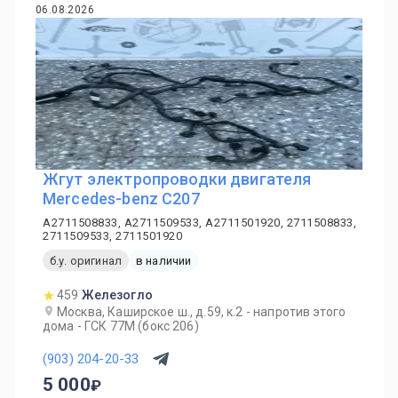
06.08.2026
Жгут электропроводки двигателя
Mercedes-benz C207
A2711508833, A2711509533, A2711501920, 2711508833,
2711509533, 2711501920
б.у. оригинал
в наличии
459
Железогло
Москва, Каширское ш., д.59, к.2 - напротив этого
дома - ГСК 77М (бокс 206)
(903) 204-20-33
5 000