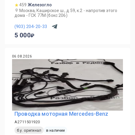
459
Железогло
Москва, Каширское ш., д.59, к.2 - напротив этого
дома - ГСК 77М (бокс 206)
(903) 204-20-33
5 000
06.08.2026
Проводка моторная Mercedes-Benz
A2711501920
б.у. оригинал
в наличии