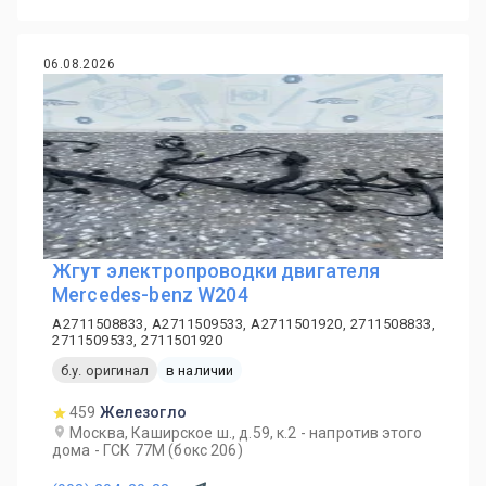
06.08.2026
Жгут электропроводки двигателя
Mercedes-benz W204
A2711508833, A2711509533, A2711501920, 2711508833,
2711509533, 2711501920
б.у. оригинал
в наличии
459
Железогло
Москва, Каширское ш., д.59, к.2 - напротив этого
дома - ГСК 77М (бокс 206)