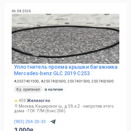
06.08.2026
Уплотнитель проема крышки багажника
Mercedes-benz GLC 2019 C253
A2537401500, A2537402600, 2537401500, 2537402600
б.у. оригинал
в наличии
459
Железогло
Москва, Каширское ш., д.59, к.2 - напротив этого
дома - ГСК 77М (бокс 206)
(903) 204-20-33
3 000