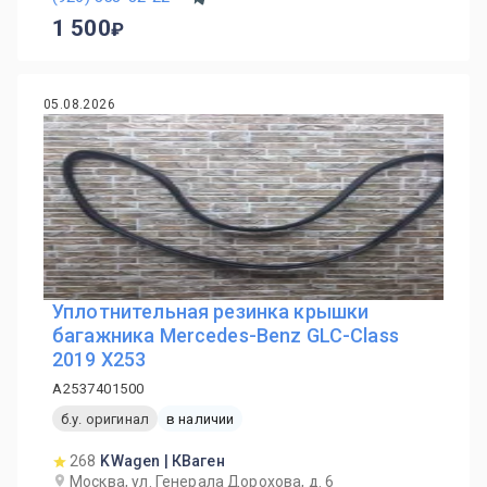
1 500
05.08.2026
Уплотнительная резинка крышки
багажника Mercedes-Benz GLC-Class
2019 X253
A2537401500
б.у. оригинал
в наличии
268
KWagen | КВаген
Москва, ул. Генерала Дорохова, д. 6