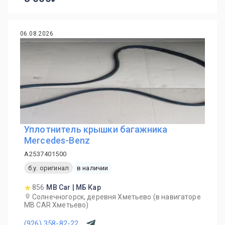
06.08.2026
Уплотнитель крышки багажника
Mercedes-Benz
A2537401500
б.у. оригинал
в наличии
856
MB Car | МБ Кар
Солнечногорск, деревня Хметьево (в навигаторе
MB CAR Хметьево)
(926) 358-82-22