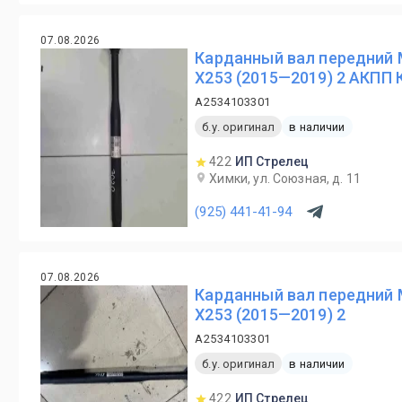
07.08.2026
Карданный вал передний 
X253 (2015—2019) 2 АКПП
A2534103301
б.у. оригинал
в наличии
422
ИП Стрелец
Химки, ул. Союзная, д. 11
(925) 441-41-94
07.08.2026
Карданный вал передний 
X253 (2015—2019) 2
A2534103301
б.у. оригинал
в наличии
422
ИП Стрелец