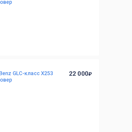
совер
Benz GLC-класс X253
22 000
совер