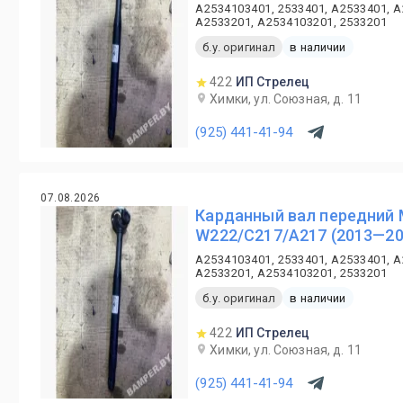
A2534103401, 2533401, A2533401, A
A2533201, A2534103201, 2533201
б.у. оригинал
в наличии
422
ИП Стрелец
Химки, ул. Союзная, д. 11
(925) 441-41-94
07.08.2026
Карданный вал передний 
W222/C217/A217 (2013—20
A2534103401, 2533401, A2533401, A
A2533201, A2534103201, 2533201
б.у. оригинал
в наличии
422
ИП Стрелец
Химки, ул. Союзная, д. 11
(925) 441-41-94