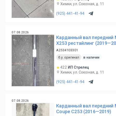
Химки, ул. Союзная, д. 11
(925) 441-41-94
07.08.2026
Карданный вал передний 
X253 рестайлинг (2019—20
A2534103301
б.у. оригинал
в наличии
422
ИП Стрелец
Химки, ул. Союзная, д. 11
(925) 441-41-94
07.08.2026
Карданный вал передний 
Coupe C253 (2016—2019)