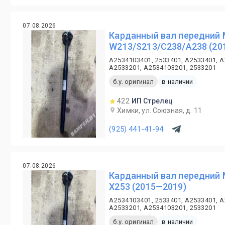
07.08.2026
Карданный вал передний 
W213/S213/C238/A238 (20
A2534103401, 2533401, A2533401, A
A2533201, A2534103201, 2533201
б.у. оригинал
в наличии
422
ИП Стрелец
Химки, ул. Союзная, д. 11
(925) 441-41-94
07.08.2026
Карданный вал передний 
X253 (2015—2019)
A2534103401, 2533401, A2533401, A
A2533201, A2534103201, 2533201
б.у. оригинал
в наличии