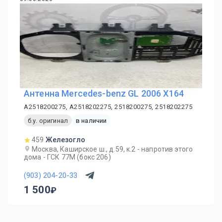
Антенна Mercedes-benz GL 2006 X164
A2518200275, A2518202275, 2518200275, 2518202275
б.у. оригинал
в наличии
459
Железогло
Москва, Каширское ш., д.59, к.2 - напротив этого
дома - ГСК 77М (бокс 206)
(903) 204-20-33
1 500