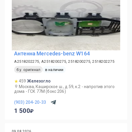
Антенна Mercedes-benz W164
A2518202275, A2518200275, 2518200275, 2518202275
б.у. оригинал
в наличии
459
Железогло
Москва, Каширское ш., д.59, к.2 - напротив этого
дома - ГСК 77М (бокс 206)
(903) 204-20-33
1 500
09.08.2026