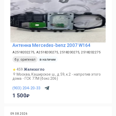
Антенна Mercedes-benz 2007 W164
A2518202275, A2518200275, 2518200275, 2518202275
б.у. оригинал
в наличии
459
Железогло
Москва, Каширское ш., д.59, к.2 - напротив этого
дома - ГСК 77М (бокс 206)
(903) 204-20-33
1 500
09.08.2026