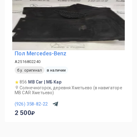
Пол Mercedes-Benz
A2516802240
б.у. оригинал
в наличии
856
MB Car | МБ Кар
Солнечногорск, деревня Хметьево (в навигаторе
MB CAR Хметьево)
(926) 358-82-22
2 500