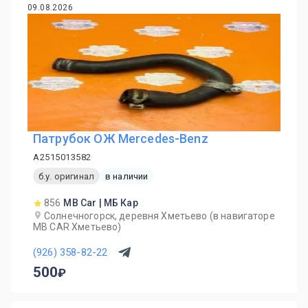
09.08.2026
Патрубок ОЖ Mercedes-Benz
A2515013582
б.у. оригинал
в наличии
856
MB Car | МБ Кар
Солнечногорск, деревня Хметьево (в навигаторе
MB CAR Хметьево)
(926) 358-82-22
500