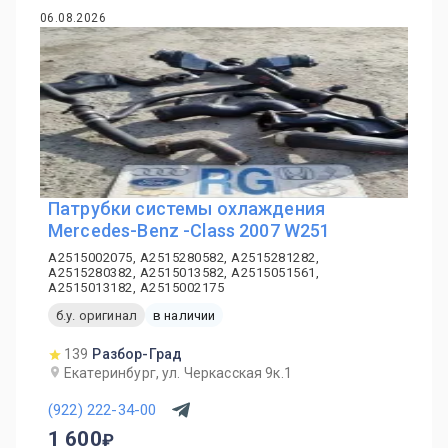
06.08.2026
Патрубки системы охлаждения
Mercedes-Benz -Class 2007 W251
A2515002075, A2515280582, A2515281282,
A2515280382, A2515013582, A2515051561,
A2515013182, A2515002175
б.у. оригинал
в наличии
139
Разбор-Град
Екатеринбург, ул. Черкасская 9к.1
(922) 222-34-00
1 600