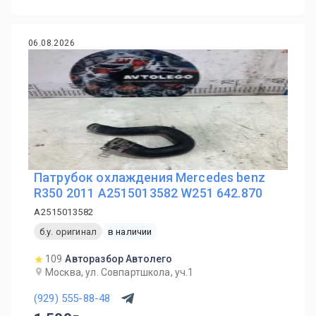
06.08.2026
Патрубок охлаждения Mercedes benz
R350 2011 A2515013582 W251 642.870
A2515013582
б.у. оригинал
в наличии
109
Авторазбор Автолего
Москва, ул. Совпартшкола, уч.1
(929) 555-88-48