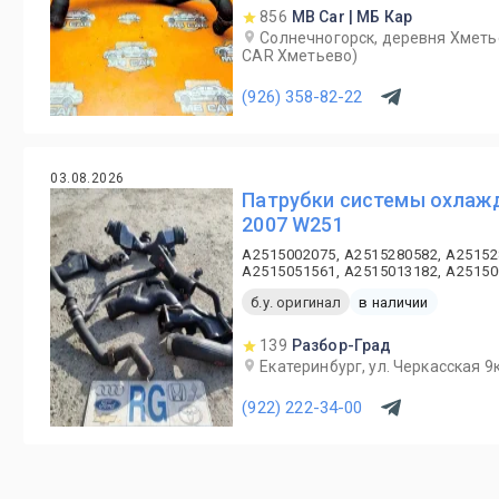
856
MB Car | МБ Кар
Солнечногорск, деревня Хметь
CAR Хметьево)
(926) 358-82-22
03.08.2026
Патрубки системы охлажд
2007 W251
A2515002075, A2515280582, A25152
A2515051561, A2515013182, A2515
б.у. оригинал
в наличии
139
Разбор-Град
Екатеринбург, ул. Черкасская 9к
(922) 222-34-00