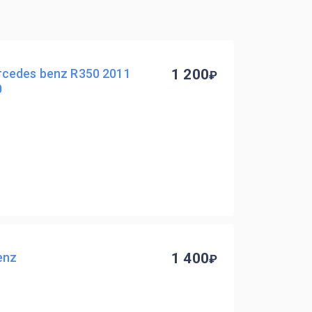
cedes benz R350 2011
1 200
0
enz
1 400