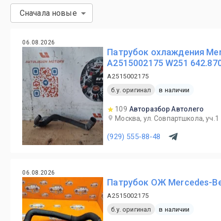
Сначала новые
06.08.2026
Патрубок охлаждения Mer
A2515002175 W251 642.87
A2515002175
б.у. оригинал
в наличии
109
Авторазбор Автолего
Москва, ул. Совпартшкола, уч.1
(929) 555-88-48
06.08.2026
Патрубок ОЖ Mercedes-B
A2515002175
б.у. оригинал
в наличии