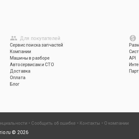
Для покупателей
Сервис поиска запчастей
Раз
Компании
Сист
Машины в разборе
API
Автосервисам и СТО
Инте
Доставка
Парт
Оплата
Блог
енциальности
Сообщить об ошибке
Контакты
О компании
io.ru ©
2026