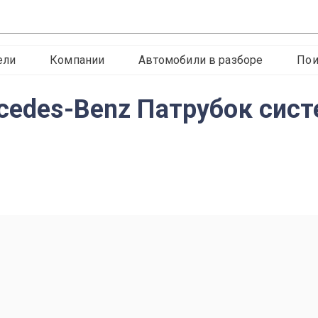
ели
Компании
Автомобили в разборе
Пои
rcedes-Benz Патрубок си