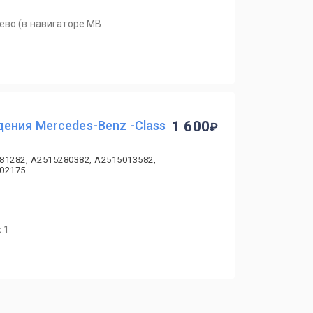
ево (в навигаторе MB
ения Mercedes-Benz -Class
1 600
81282, A2515280382, A2515013582,
002175
.1