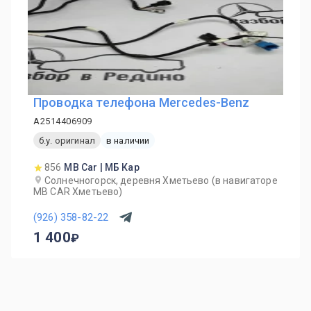
Проводка телефона Mercedes-Benz
A2514406909
б.у. оригинал
в наличии
856
MB Car | МБ Кар
Солнечногорск, деревня Хметьево (в навигаторе
MB CAR Хметьево)
(926) 358-82-22
1 400