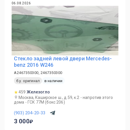
06.08.2026
Стекло задней левой двери Mercedes-
benz 2016 W246
A2467350300, 2467350300
б.у. оригинал
в наличии
459
Железогло
Москва, Каширское ш., д.59, к.2 - напротив этого
дома - ГСК 77М (бокс 206)
(903) 204-20-33
3 000