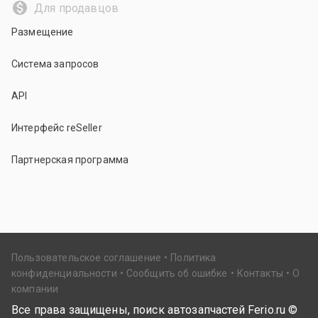
Для продавцов
Размещение
Система запросов
API
Интерфейс reSeller
Партнерская программа
Пользовательское соглашение
Политика
конфиденциальности
Сообщить об ошибке
Контакты
О
компании
Все права защищены, поиск автозапчастей Ferio.ru ©