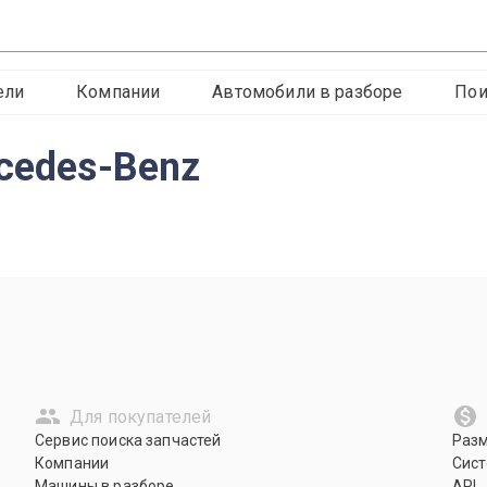
ели
Компании
Автомобили в разборе
Пои
cedes-Benz
Для покупателей
Сервис поиска запчастей
Раз
Компании
Сист
Машины в разборе
API