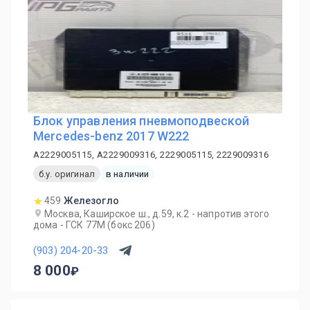
Блок управления пневмоподвеской
Mercedes-benz 2017 W222
A2229005115, A2229009316, 2229005115, 2229009316
б.у. оригинал
в наличии
459
Железогло
Москва, Каширское ш., д.59, к.2 - напротив этого
дома - ГСК 77М (бокс 206)
(903) 204-20-33
8 000