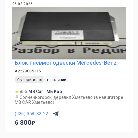
06.08.2026
Блок пневмоподвески Mercedes-Benz
A2229005115
б.у. оригинал
в наличии
856
MB Car | МБ Кар
Солнечногорск, деревня Хметьево (в навигаторе
MB CAR Хметьево)
(926) 358-82-22
6 800