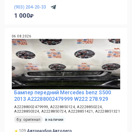
(903) 204-20-33
1 000
06.08.2026
Бампер передний Mercedes benz S500
2013 A22288002479999 W222 278.929
A22288002479999, A2228850124, A2228850224,
A2228850324, A2228850724, A2228851421, A2228851321
б.у. оригинал
в наличии
109
Авторазбор Автолего