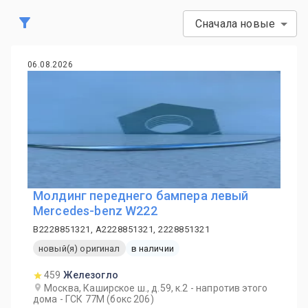
Сначала новые
06.08.2026
Молдинг переднего бампера левый
Mercedes-benz W222
B2228851321, A2228851321, 2228851321
новый(я) оригинал
в наличии
459
Железогло
Москва, Каширское ш., д.59, к.2 - напротив этого
дома - ГСК 77М (бокс 206)