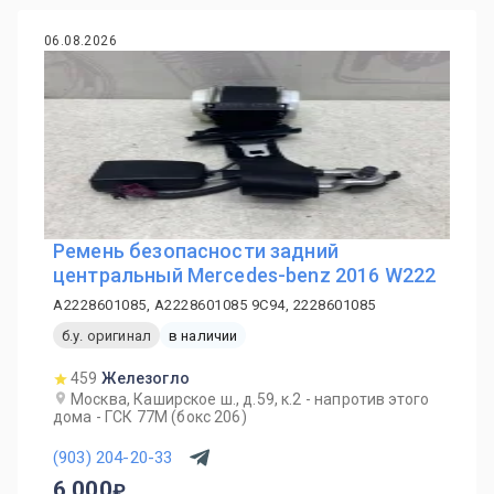
06.08.2026
Ремень безопасности задний
центральный Mercedes-benz 2016 W222
A2228601085, A2228601085 9C94, 2228601085
б.у. оригинал
в наличии
459
Железогло
Москва, Каширское ш., д.59, к.2 - напротив этого
дома - ГСК 77М (бокс 206)
(903) 204-20-33
6 000