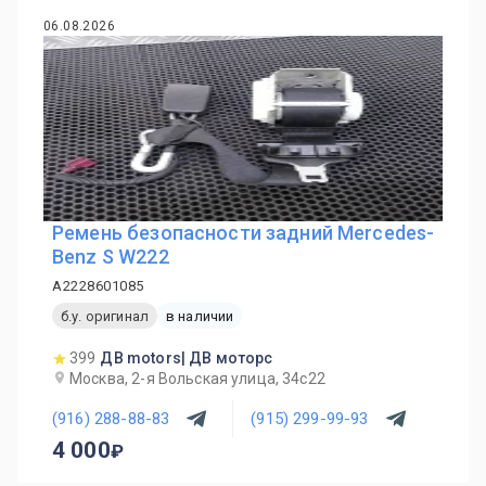
06.08.2026
Ремень безопасности задний Mercedes-
Benz S W222
A2228601085
б.у. оригинал
в наличии
399
ДВ motors| ДВ моторс
Москва, 2-я Вольская улица, 34с22
(916) 288-88-83
(915) 299-99-93
4 000