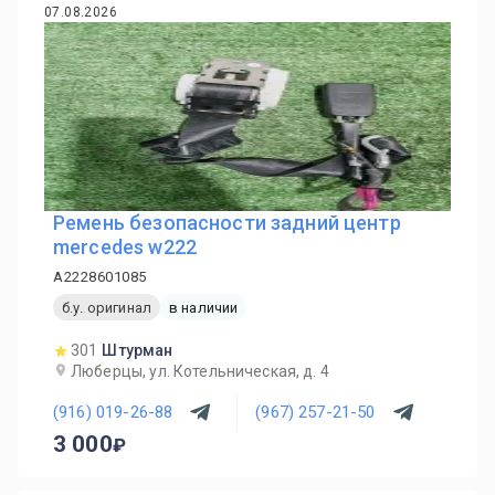
07.08.2026
Ремень безопасности задний центр
mercedes w222
A2228601085
б.у. оригинал
в наличии
301
Штурман
Люберцы, ул. Котельническая, д. 4
(916) 019-26-88
(967) 257-21-50
3 000