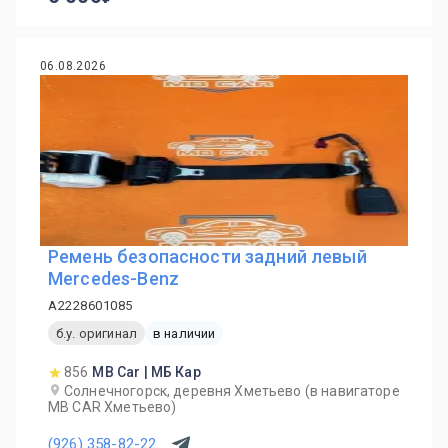
06.08.2026
Ремень безопасности задний левый
Mercedes-Benz
A2228601085
б.у. оригинал
в наличии
856
MB Car | МБ Кар
Солнечногорск, деревня Хметьево (в навигаторе
MB CAR Хметьево)
(926) 358-82-22