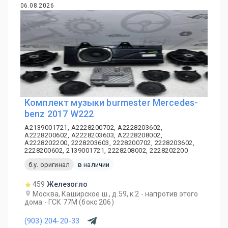
06.08.2026
Комплект музыки burmester Mercedes-
benz 2017 W222
A2139001721, A2228200702, A2228203602,
A2228200602, A2228203603, A2228208002,
A2228202200, 2228203603, 2228200702, 2228203602,
2228200602, 2139001721, 2228208002, 2228202200
б.у. оригинал
в наличии
459
Железогло
Москва, Каширское ш., д.59, к.2 - напротив этого
дома - ГСК 77М (бокс 206)
(903) 204-20-33