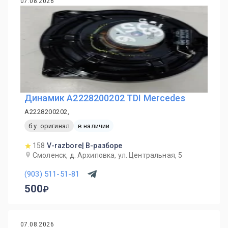
07.08.2026
Динамик A2228200202 TDI Mercedes
A2228200202,
б.у. оригинал
в наличии
158
V-razbore| В-разборе
Смоленск, д. Архиповка, ул. Центральная, 5
(903) 511-51-81
500
07.08.2026