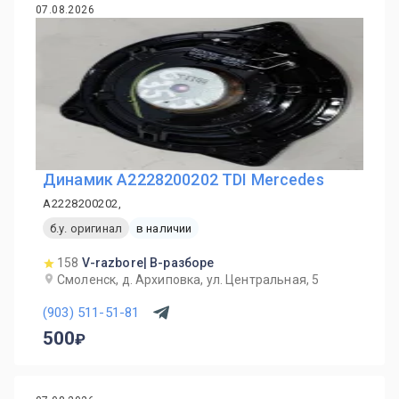
07.08.2026
Динамик A2228200202 TDI Mercedes
A2228200202,
б.у. оригинал
в наличии
158
V-razbore| В-разборе
Смоленск, д. Архиповка, ул. Центральная, 5
(903) 511-51-81
500