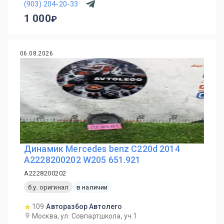
(903) 204-20-33
1 000
06.08.2026
Динамик Mercedes benz C220d 2014
A2228200202 W205 651.921
A2228200202
б.у. оригинал
в наличии
109
Авторазбор Автолего
Москва, ул. Совпартшкола, уч.1