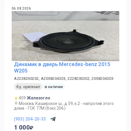
06.08.2026
Динамик в дверь Mercedes-benz 2015
W205
A2228200202, A2058204203, 2228200202, 2058204203
б.у. оригинал
в наличии
459
Железогло
Москва, Каширское ш., д.59, к.2 - напротив этого
дома - ГСК 77М (бокс 206)
(903) 204-20-33
1 000