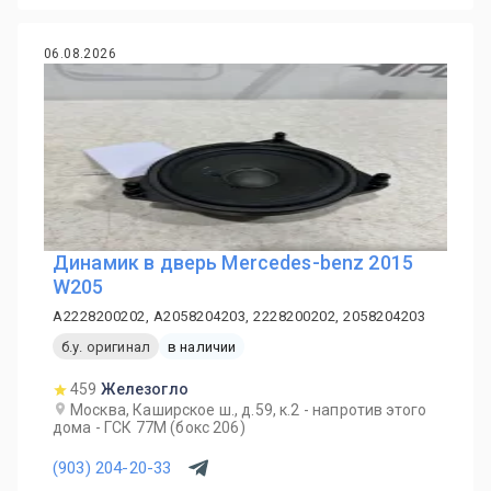
06.08.2026
Динамик в дверь Mercedes-benz 2015
W205
A2228200202, A2058204203, 2228200202, 2058204203
б.у. оригинал
в наличии
459
Железогло
Москва, Каширское ш., д.59, к.2 - напротив этого
дома - ГСК 77М (бокс 206)
(903) 204-20-33