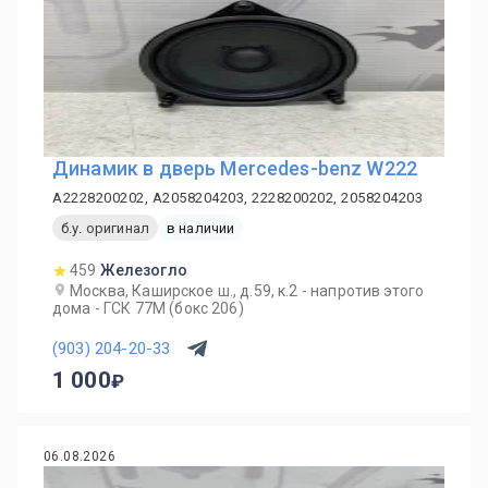
Динамик в дверь Mercedes-benz W222
A2228200202, A2058204203, 2228200202, 2058204203
б.у. оригинал
в наличии
459
Железогло
Москва, Каширское ш., д.59, к.2 - напротив этого
дома - ГСК 77М (бокс 206)
(903) 204-20-33
1 000
06.08.2026