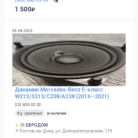
(904) 440-09-99
1 500
05.08.2026
Динамик Mercedes-Benz E-класс
W213/S213/C238/A238 (2016—2021)
222 820 02 02
б.у. оригинал
в наличии
38
ЕВРОДОМ
Ростов-на-Дону, ул. Днепропетровская, 119