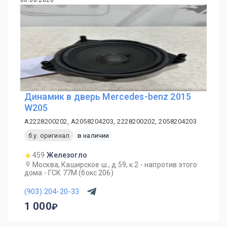
06.08.2026
Динамик в дверь Mercedes-benz 2015
W205
A2228200202, A2058204203, 2228200202, 2058204203
б.у. оригинал
в наличии
459
Железогло
Москва, Каширское ш., д.59, к.2 - напротив этого
дома - ГСК 77М (бокс 206)
(903) 204-20-33
1 000