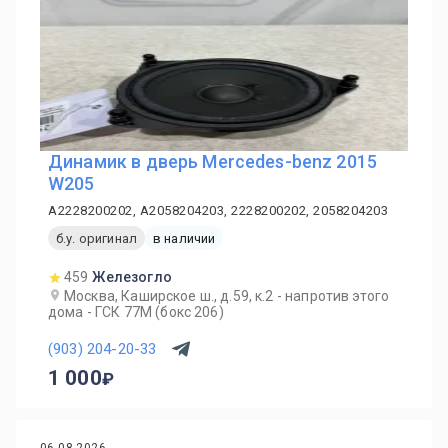
Динамик в дверь Mercedes-benz 2015
W205
A2228200202, A2058204203, 2228200202, 2058204203
б.у. оригинал
в наличии
459
Железогло
Москва, Каширское ш., д.59, к.2 - напротив этого
дома - ГСК 77М (бокс 206)
(903) 204-20-33
1 000