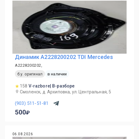
Динамик A2228200202 TDI Mercedes
A2228200202,
б.у. оригинал
в наличии
158
V-razbore| В-разборе
Смоленск, д. Архиповка, ул. Центральная, 5
(903) 511-51-81
500
06.08.2026