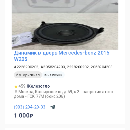
Динамик в дверь Mercedes-benz 2015
W205
A2228200202, A2058204203, 2228200202, 2058204203
б.у. оригинал
в наличии
459
Железогло
Москва, Каширское ш., д.59, к.2 - напротив этого
дома - ГСК 77М (бокс 206)
(903) 204-20-33
1 000