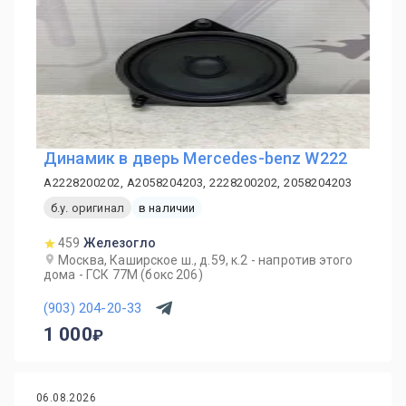
Динамик в дверь Mercedes-benz W222
A2228200202, A2058204203, 2228200202, 2058204203
б.у. оригинал
в наличии
459
Железогло
Москва, Каширское ш., д.59, к.2 - напротив этого
дома - ГСК 77М (бокс 206)
(903) 204-20-33
1 000
06.08.2026