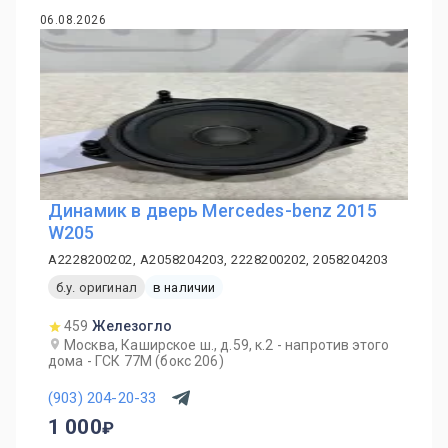
06.08.2026
Динамик в дверь Mercedes-benz 2015
W205
A2228200202, A2058204203, 2228200202, 2058204203
б.у. оригинал
в наличии
459
Железогло
Москва, Каширское ш., д.59, к.2 - напротив этого
дома - ГСК 77М (бокс 206)
(903) 204-20-33
1 000