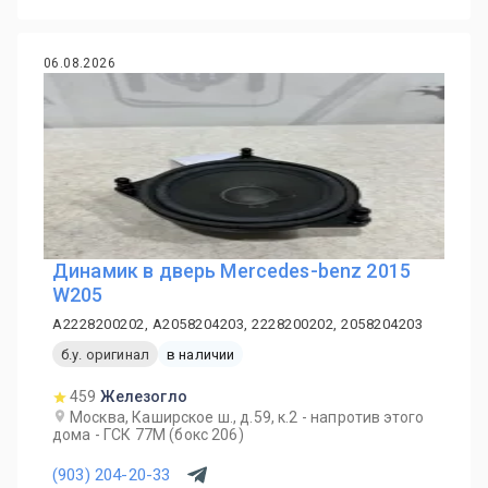
06.08.2026
Динамик в дверь Mercedes-benz 2015
W205
A2228200202, A2058204203, 2228200202, 2058204203
б.у. оригинал
в наличии
459
Железогло
Москва, Каширское ш., д.59, к.2 - напротив этого
дома - ГСК 77М (бокс 206)
(903) 204-20-33