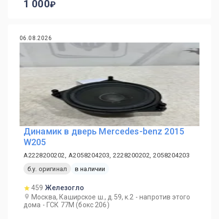
1 000
06.08.2026
Динамик в дверь Mercedes-benz 2015
W205
A2228200202, A2058204203, 2228200202, 2058204203
б.у. оригинал
в наличии
459
Железогло
Москва, Каширское ш., д.59, к.2 - напротив этого
дома - ГСК 77М (бокс 206)