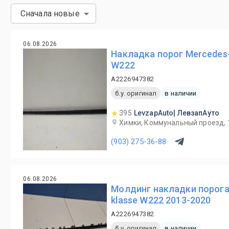
Сначала новые
06.08.2026
Накладка порог Mercedes-
W222
A2226947382
б.у. оригинал
в наличии
395
LevzapAuto| ЛевзапАуто
Химки, Коммунальный проезд, 
(903) 275-36-88
06.08.2026
Молдинг накладки порога
klasse W222 2013-2020
A2226947382
б.у. оригинал
в наличии