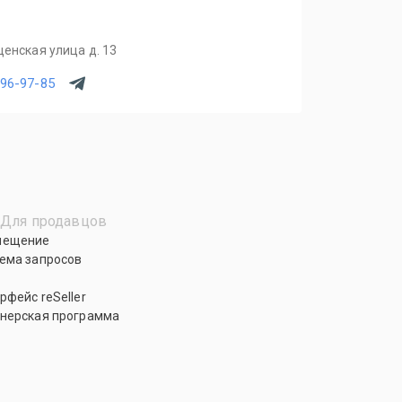
щенская улица д. 13
796-97-85
Для продавцов
мещение
ема запросов
рфейс reSeller
нерская программа