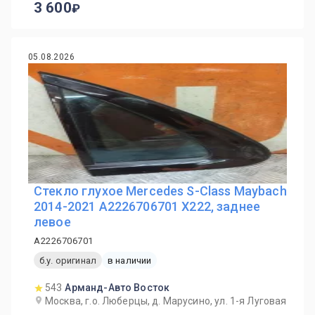
3 600
05.08.2026
Стекло глухое Mercedes S-Class Maybach
2014-2021 A2226706701 X222, заднее
левое
A2226706701
б.у. оригинал
в наличии
543
Арманд-Авто Восток
Москва, г.о. Люберцы, д. Марусино, ул. 1-я Луговая