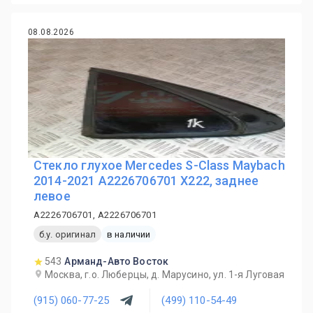
08.08.2026
Стекло глухое Mercedes S-Class Maybach
2014-2021 A2226706701 X222, заднее
левое
A2226706701, A2226706701
б.у. оригинал
в наличии
543
Арманд-Авто Восток
Москва, г.о. Люберцы, д. Марусино, ул. 1-я Луговая
(915) 060-77-25
(499) 110-54-49