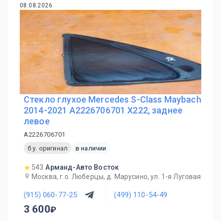
08.08.2026
Стекло глухое Mercedes S-Class Maybach
2014-2021 A2226706701 X222, заднее
левое
A2226706701
б.у. оригинал
в наличии
543
Арманд-Авто Восток
Москва, г.о. Люберцы, д. Марусино, ул. 1-я Луговая
(915) 060-77-25
(499) 110-54-49
3 600