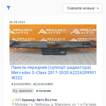
Сначала новые
06.08.2026
Панель передняя (суппорт радиатора)
Mercedes S-Class 2017-2020 A2226209901
W222
A2226209901, A2226223800
б.у. оригинал
в наличии
543
Арманд-Авто Восток
Москва, г.о. Люберцы, д. Марусино, ул. 1-я Луговая