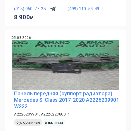
(915) 060-77-25
(499) 110-54-49
8 900
05.08.2026
Панель передняя (суппорт радиатора)
Mercedes S-Class 2017-2020 A2226209901
W222
A2226209901, A2226223800, 4
б.у. оригинал
в наличии