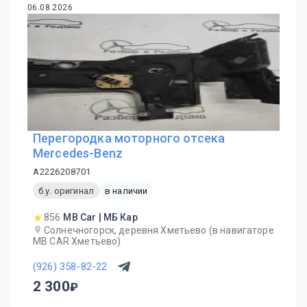
06.08.2026
Перегородка моторного отсека
Mercedes-Benz
A2226208701
б.у. оригинал
в наличии
856
MB Car | МБ Кар
Солнечногорск, деревня Хметьево (в навигаторе
MB CAR Хметьево)
(926) 358-82-22
2 300