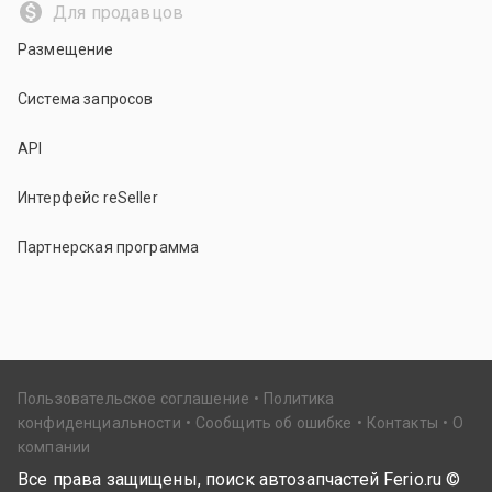
Для продавцов
Размещение
Система запросов
API
Интерфейс reSeller
Партнерская программа
Пользовательское соглашение
Политика
конфиденциальности
Сообщить об ошибке
Контакты
О
компании
Все права защищены, поиск автозапчастей Ferio.ru ©