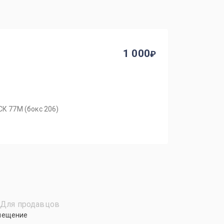
1 000
ГСК 77М (бокс 206)
Для продавцов
мещение