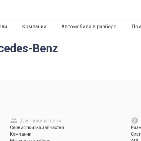
ели
Компании
Автомобили в разборе
Пои
cedes-Benz
Для покупателей
Сервис поиска запчастей
Раз
Компании
Сист
Машины в разборе
API