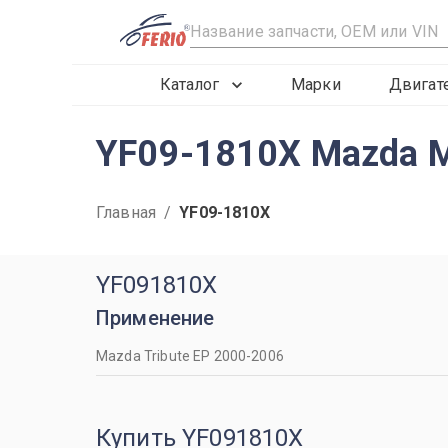
R
Каталог
Марки
Двигат
YF09-1810X Mazda 
Главная
/
YF09-1810X
YF091810X
Применение
Mazda Tribute EP 2000-2006
Купить YF091810X