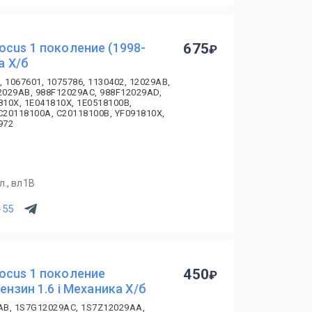
ocus 1 поколение (1998-
675
а Х/б
, 1067601, 1075786, 1130402, 12029AB,
2029AB, 988F12029AC, 988F12029AD,
10X, 1E041810X, 1E0518100B,
C20118100A, C20118100B, YF091810X,
972
., вл1В
-55
ocus 1 поколение
450
ензин 1.6 i Механика Х/б
AB, 1S7G12029AC, 1S7Z12029AA,