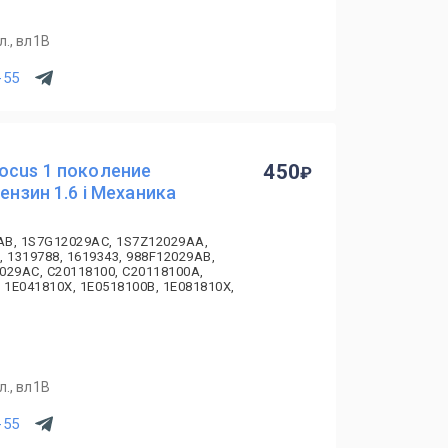
., вл1В
-55
ocus 1 поколение
450
ензин 1.6 i Механика
AB, 1S7G12029AC, 1S7Z12029AA,
, 1319788, 1619343, 988F12029AB,
029AC, C20118100, C20118100A,
 1E041810X, 1E0518100B, 1E081810X,
., вл1В
-55