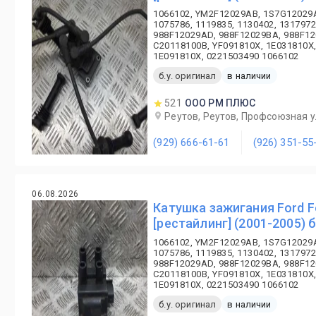
1066102, YM2F12029AB, 1S7G12029
1075786, 1119835, 1130402, 1317972
988F12029AD, 988F12029BA, 988F12
C20118100B, YF091810X, 1E031810X,
1E091810X, 0221503490 1066102
б.у. оригинал
в наличии
521
ООО РМ ПЛЮС
Реутов, Реутов, Профсоюзная ул
(929) 666-61-61
(926) 351-55
06.08.2026
Катушка зажигания Ford F
[рестайлинг] (2001-2005) б
1066102, YM2F12029AB, 1S7G12029
1075786, 1119835, 1130402, 1317972
988F12029AD, 988F12029BA, 988F12
C20118100B, YF091810X, 1E031810X,
1E091810X, 0221503490 1066102
б.у. оригинал
в наличии