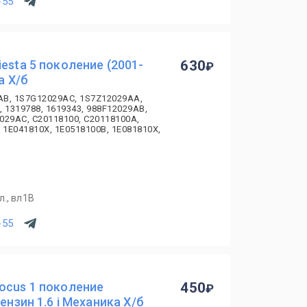
-55
esta 5 поколение (2001-
630
а Х/б
AB, 1S7G12029AC, 1S7Z12029AA,
, 1319788, 1619343, 988F12029AB,
029AC, C20118100, C20118100A,
 1E041810X, 1E0518100B, 1E081810X,
., вл1В
-55
ocus 1 поколение
450
ензин 1.6 i Механика Х/б