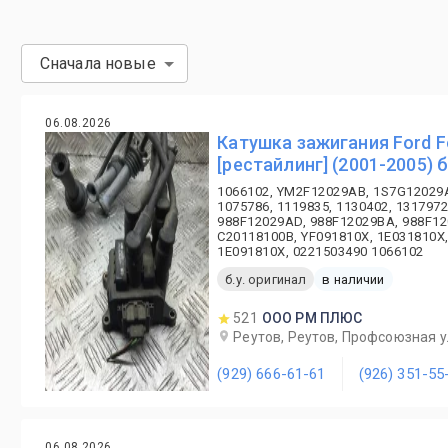
Сначала новые
06.08.2026
Катушка зажигания Ford F
[рестайлинг] (2001-2005) б
1066102, YM2F12029AB, 1S7G12029
1075786, 1119835, 1130402, 1317972
988F12029AD, 988F12029BA, 988F12
C20118100B, YF091810X, 1E031810X,
1E091810X, 0221503490 1066102
б.у. оригинал
в наличии
521
ООО РМ ПЛЮС
Реутов, Реутов, Профсоюзная ул
(929) 666-61-61
(926) 351-55
06.08.2026