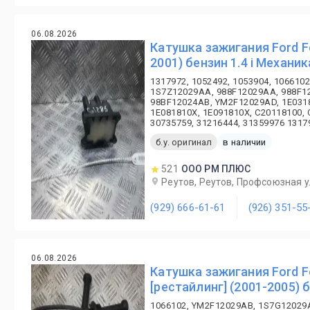
06.08.2026
Катушка зажигания Ford F
2001) бензин 1.4 i Механик
1317972, 1052492, 1053904, 1066102
1S7Z12029AA, 988F12029AA, 988F1
98BF12024AB, YM2F12029AD, 1E0318
1E081810X, 1E091810X, C20118100, 
30735759, 31216444, 31359976 1317
б.у. оригинал
в наличии
521
ООО РМ ПЛЮС
Реутов, Реутов, Профсоюзная ул
(929) 666-61-61
(926) 351-55
06.08.2026
Катушка зажигания Ford F
[рестайлинг] (2001-2005) б
1066102, YM2F12029AB, 1S7G12029