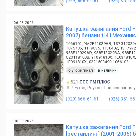
(929) 666-61-61
(926) 351-55
06.08.2026
Катушка зажигания Ford Fi
2007) бензин 1.4 i Механик
1066102, YM2F12029AB, 1S7G12029
1075786, 1119835, 1130402, 1317972
988F12029AD, 988F12029BA, 988F12
C20118100B, YF091810X, 1E031810X,
1E091810X, 0221503490 1066102
б.у. оригинал
в наличии
521
ООО РМ ПЛЮС
Реутов, Реутов, Профсоюзная ул
(929) 666-61-61
(926) 351-55
06.08.2026
Катушка зажигания Ford F
[рестайлинг] (2001-2005) б