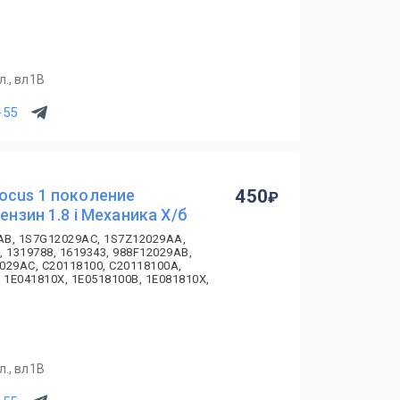
., вл1В
-55
ocus 1 поколение
450
ензин 1.8 i Механика Х/б
AB, 1S7G12029AC, 1S7Z12029AA,
, 1319788, 1619343, 988F12029AB,
029AC, C20118100, C20118100A,
 1E041810X, 1E0518100B, 1E081810X,
., вл1В