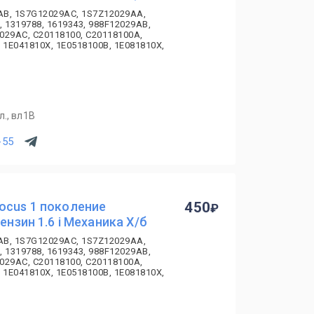
AB, 1S7G12029AC, 1S7Z12029AA,
, 1319788, 1619343, 988F12029AB,
029AC, C20118100, C20118100A,
 1E041810X, 1E0518100B, 1E081810X,
., вл1В
-55
ocus 1 поколение
450
ензин 1.6 i Механика Х/б
AB, 1S7G12029AC, 1S7Z12029AA,
, 1319788, 1619343, 988F12029AB,
029AC, C20118100, C20118100A,
 1E041810X, 1E0518100B, 1E081810X,