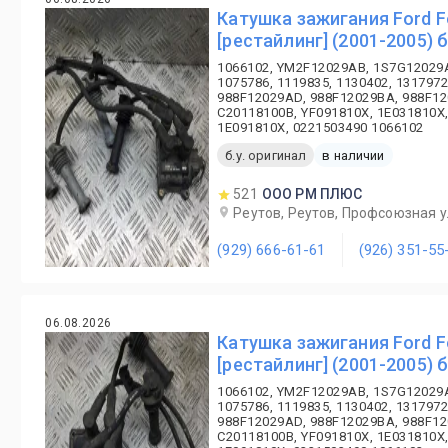
Катушка зажигания Ford F
[рестайлинг] (2001-2005) б
1066102, YM2F12029AB, 1S7G12029
1075786, 1119835, 1130402, 1317972
988F12029AD, 988F12029BA, 988F12
C20118100B, YF091810X, 1E031810X,
1E091810X, 0221503490 1066102
б.у. оригинал
в наличии
521
ООО РМ ПЛЮС
Реутов, Реутов, Профсоюзная ул
(929) 666-61-61
(926) 351-55
06.08.2026
Катушка зажигания Ford F
[рестайлинг] (2001-2005) б
1066102, YM2F12029AB, 1S7G12029
1075786, 1119835, 1130402, 1317972
988F12029AD, 988F12029BA, 988F12
C20118100B, YF091810X, 1E031810X,