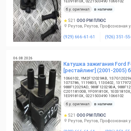
1E091810X, 0221503490 1066102
б.у. оригинал
в наличии
521
ООО РМ ПЛЮС
Реутов, Реутов, Профсоюзная ул
(929) 666-61-61
(926) 351-55
06.08.2026
Катушка зажигания Ford F
[рестайлинг] (2001-2005) б
1066102, YM2F12029AB, 1S7G12029
1075786, 1119835, 1130402, 1317972
988F12029AD, 988F12029BA, 988F12
C20118100B, YF091810X, 1E031810X,
1E091810X, 0221503490 1066102
б.у. оригинал
в наличии
521
ООО РМ ПЛЮС
Реутов, Реутов, Профсоюзная ул