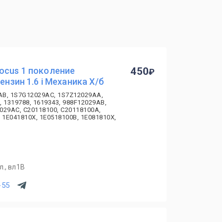
ocus 1 поколение
450
ензин 1.6 i Механика Х/б
AB, 1S7G12029AC, 1S7Z12029AA,
, 1319788, 1619343, 988F12029AB,
029AC, C20118100, C20118100A,
 1E041810X, 1E0518100B, 1E081810X,
., вл1В
-55