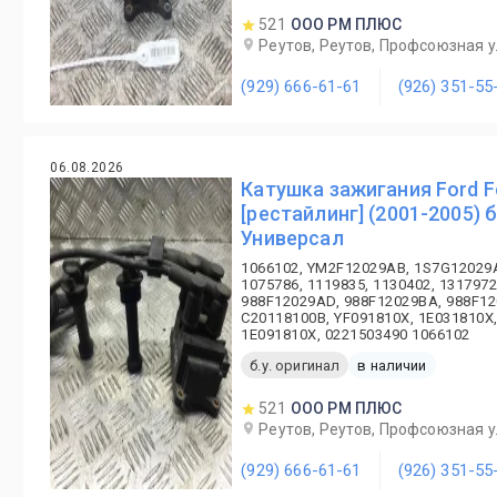
521
ООО РМ ПЛЮС
Реутов, Реутов, Профсоюзная ул
(929) 666-61-61
(926) 351-55
06.08.2026
Катушка зажигания Ford F
[рестайлинг] (2001-2005) б
Универсал
1066102, YM2F12029AB, 1S7G12029
1075786, 1119835, 1130402, 1317972
988F12029AD, 988F12029BA, 988F12
C20118100B, YF091810X, 1E031810X,
1E091810X, 0221503490 1066102
б.у. оригинал
в наличии
521
ООО РМ ПЛЮС
Реутов, Реутов, Профсоюзная ул
(929) 666-61-61
(926) 351-55