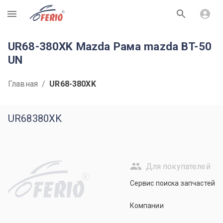
R
UR68-380XK Mazda Рама mazda BT-50
UN
Главная
/
UR68-380XK
UR68380XK
Для покупателей
R
Сервис поиска запчастей
Компании