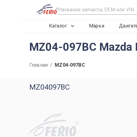
R
Каталог
Марки
Двигат
MZ04-097BC Mazda Б
Главная
/
MZ04-097BC
MZ04097BC
R