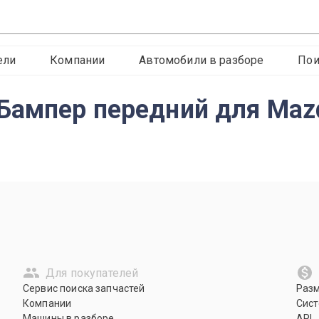
ели
Компании
Автомобили в разборе
Пои
ампер передний для Mazd
Для покупателей
Сервис поиска запчастей
Раз
Компании
Сист
Машины в разборе
API