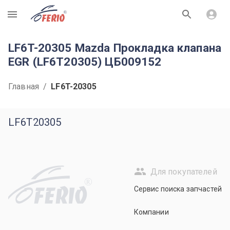
R
LF6T-20305 Mazda Прокладка клапана
EGR (LF6T20305) ЦБ009152
Главная
/
LF6T-20305
LF6T20305
Для покупателей
R
Сервис поиска запчастей
Компании