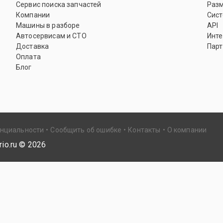
Сервис поиска запчастей
Раз
Компании
Сист
Машины в разборе
API
Автосервисам и СТО
Инте
Доставка
Парт
Оплата
Блог
енциальности
Сообщить об ошибке
Контакты
О компании
io.ru ©
2026