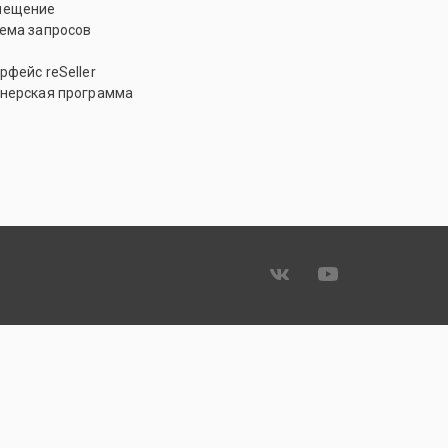
мещение
ема запросов
рфейс reSeller
нерская программа