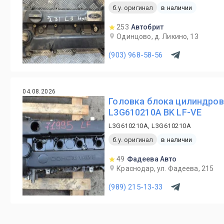
б.у. оригинал
в наличии
253
Автобрит
Одинцово, д. Ликино, 13
(903) 968-58-56
04.08.2026
Головка блока цилиндров
L3G610210A BK LF-VE
L3G610210A, L3G610210A
б.у. оригинал
в наличии
49
Фадеева Авто
Краснодар, ул. Фадеева, 215
(989) 215-13-33