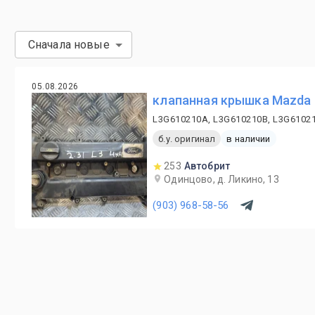
Сначала новые
05.08.2026
клапанная крышка Mazda 
L3G610210A, L3G610210B, L3G6102
б.у. оригинал
в наличии
253
Автобрит
Одинцово, д. Ликино, 13
(903) 968-58-56