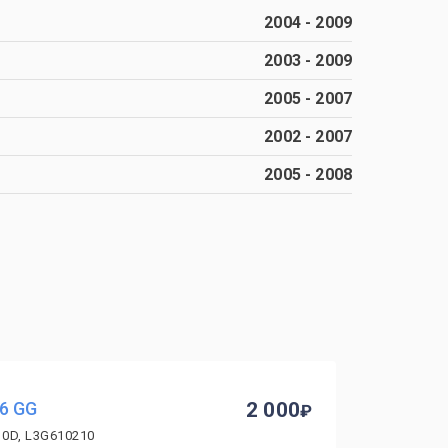
2004
-
2009
2003
-
2009
2005
-
2007
2002
-
2007
2005
-
2008
6 GG
2 000
10D, L3G610210