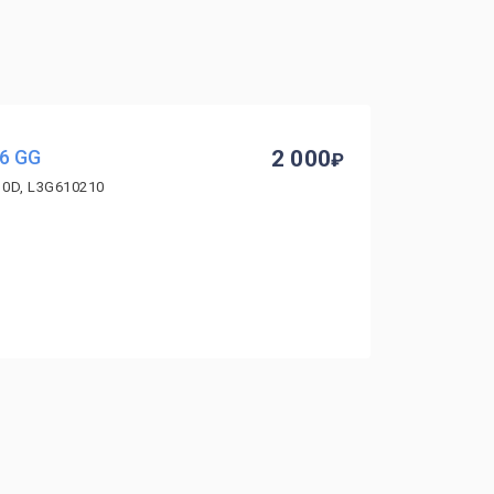
6 GG
2 000
10D, L3G610210