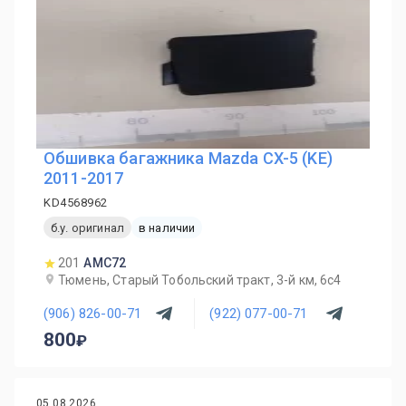
Обшивка багажника Mazda CX-5 (KE)
2011-2017
KD4568962
б.у. оригинал
в наличии
201
AMC72
Тюмень, Старый Тобольский тракт, 3-й км, 6с4
(906) 826-00-71
(922) 077-00-71
800
05.08.2026