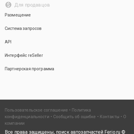
Для продавцов
Размещение
Система запросов
API
Интерфейс reSeller
Партнерская программа
Пользовательское соглашение
Политика
конфиденциальности
Сообщить об ошибке
Контакты
О
компании
Все права защищены, поиск автозапчастей Ferio.ru ©