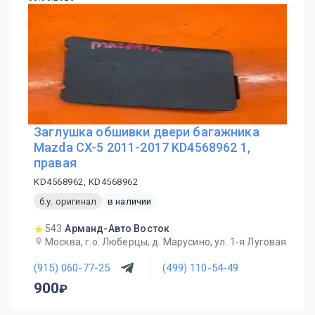
Заглушка обшивки двери багажника
Mazda CX-5 2011-2017 KD4568962 1,
правая
KD4568962, KD4568962
б.у. оригинал
в наличии
543
Арманд-Авто Восток
Москва, г.о. Люберцы, д. Марусино, ул. 1-я Луговая
(915) 060-77-25
(499) 110-54-49
900