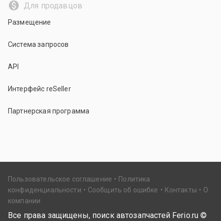
Для продавцов
Размещение
Система запросов
API
Интерфейс reSeller
Партнерская программа
Пользовательское соглашение
Политика
конфиденциальности
Сообщить об ошибке
Контакты
О
компании
Все права защищены, поиск автозапчастей Ferio.ru ©