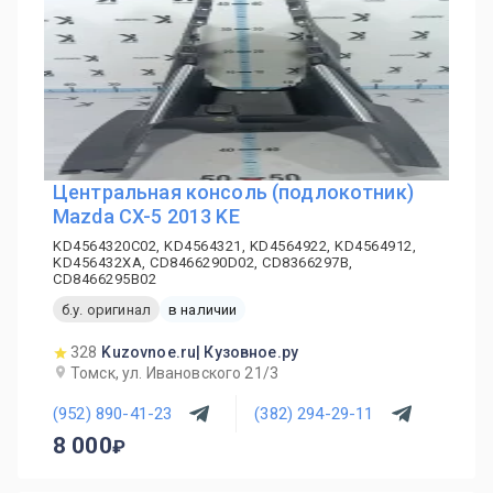
Центральная консоль (подлокотник)
Mazda CX-5 2013 KE
KD4564320C02, KD4564321, KD4564922, KD4564912,
KD456432XA, CD8466290D02, CD8366297B,
CD8466295B02
б.у. оригинал
в наличии
328
Kuzovnoe.ru| Кузовное.ру
Томск, ул. Ивановского 21/3
(952) 890-41-23
(382) 294-29-11
8 000