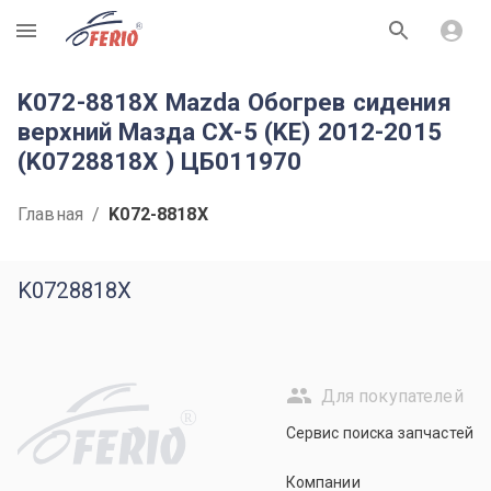
R
K072-8818X Mazda Обогрев сидения
верхний Мазда СХ-5 (KE) 2012-2015
(K0728818X ) ЦБ011970
Главная
/
K072-8818X
K0728818X
Для покупателей
R
Сервис поиска запчастей
Компании