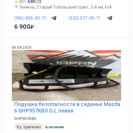
201
AMC72
Тюмень, Старый Тобольский тракт, 3-й км, 6с4
(906) 826-00-71
(922) 077-00-71
6 900
06.08.2026
Подушка безопасности в сиденье Mazda
6 GHP957KB0 GJ, левая
GHP957KB0
б.у. оригинал
в наличии