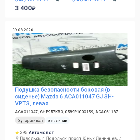
3 400
09.08.2026
Подушка безопасности боковая (в
сиденье) Mazda 6 ACA011047 GJ SH-
VPTS, левая
ACA011047, GHP957KB0, 0589P1000159, ACA061187
б.у. оригинал
в наличии
395
Автомолот
Подольск, г. Подольск, просп. Юных Ленинцев, д.