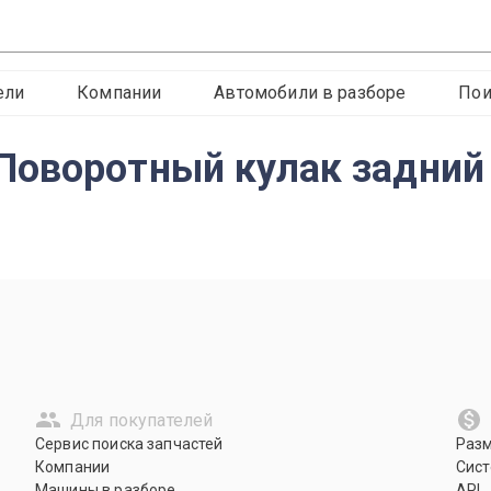
ели
Компании
Автомобили в разборе
Пои
Поворотный кулак задний
Для покупателей
Сервис поиска запчастей
Раз
Компании
Сист
Машины в разборе
API