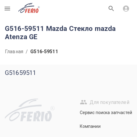
R
G516-59511 Mazda Стекло mazda
Atenza GE
Главная
/
G516-59511
G51659511
Для покупателей
R
Сервис поиска запчастей
Компании