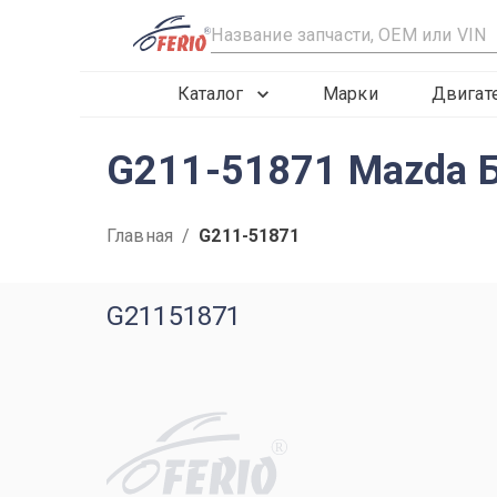
R
Каталог
Марки
Двигат
G211-51871 Mazda Б
Главная
/
G211-51871
G21151871
R