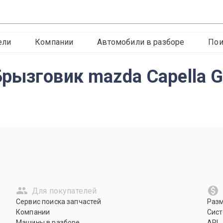
ели
Компании
Автомобили в разборе
Пои
рызговик mazda Capella 
Для покупателей
Сервис поиска запчастей
Раз
Компании
Сист
Машины в разборе
API