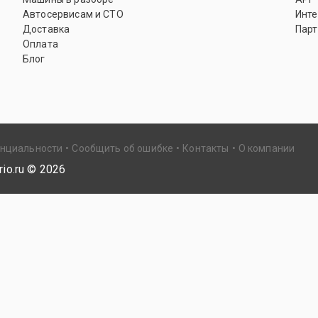
Автосервисам и СТО
Инте
Доставка
Парт
Оплата
Блог
енциальности
Сообщить об ошибке
Контакты
О компании
io.ru ©
2026