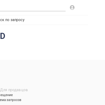
ск по запросу
GD
Для продавцов
мещение
ема запросов