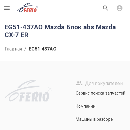
R
EG51-437AO Mazda Блок abs Mazda
CX-7 ER
Главная
/
EG51-437AO
Для покупателей
R
Сервис поиска запчастей
Компании
Машины в разборе