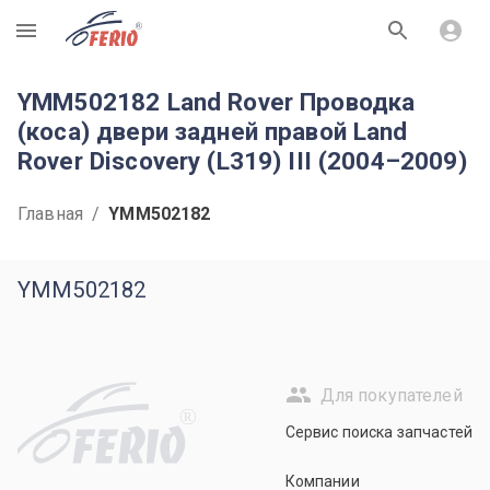
R
YMM502182 Land Rover Проводка
(коса) двери задней правой Land
Rover Discovery (L319) III (2004–2009)
Главная
/
YMM502182
YMM502182
Для покупателей
R
Сервис поиска запчастей
Компании