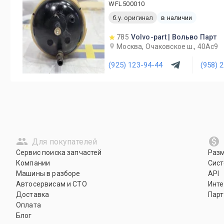
WFL500010
б.у. оригинал
в наличии
785
Volvo-part | Вольво Парт
Москва, Очаковское ш., 40Ас9
(925) 123-94-44
(958) 
Для покупателей
Сервис поиска запчастей
Раз
Компании
Сист
Машины в разборе
API
Автосервисам и СТО
Инте
Доставка
Парт
Оплата
Блог