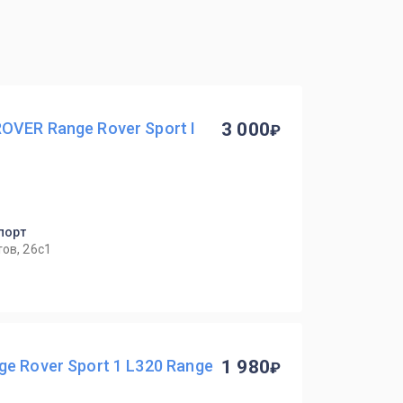
VER Range Rover Sport I
3 000
мпорт
ов, 26с1
e Rover Sport 1 L320 Range
1 980