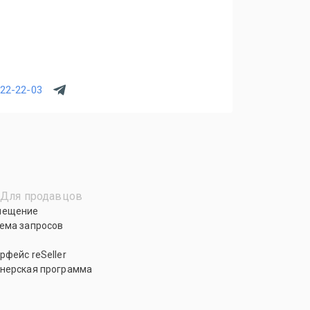
222-22-03
Для продавцов
мещение
ема запросов
рфейс reSeller
нерская программа