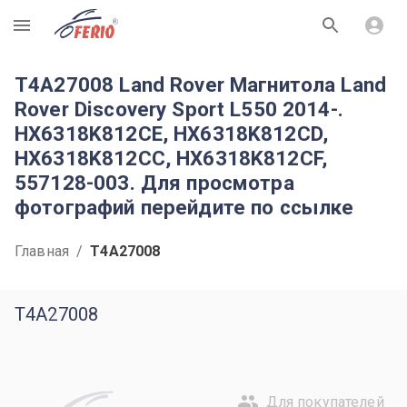
R
T4A27008 Land Rover Магнитола Land
Rover Discovery Sport L550 2014-.
HX6318K812CE, HX6318K812CD,
HX6318K812CC, HX6318K812CF,
557128-003. Для просмотра
фотографий перейдите по ссылке
Главная
/
T4A27008
T4A27008
Для покупателей