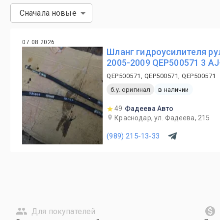
Сначала новые
07.08.2026
Шланг гидроусилителя рул
2005-2009 QEP500571 3 AJ
QEP500571, QEP500571, QEP500571
б.у. оригинал
в наличии
49
Фадеева Авто
Краснодар, ул. Фадеева, 215
(989) 215-13-33
Для покупателей