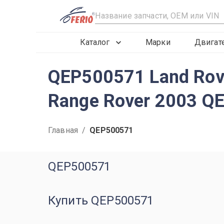
R
Каталог
Марки
Двигат
QEP500571 Land Rov
Range Rover 2003 Q
Главная
/
QEP500571
QEP500571
Купить QEP500571