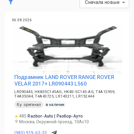
Сначала новые
06.08.2026
Подрамник LAND ROVER RANGE ROVER
VELAR 2017+ LR090443 L560
LR090443, HK835C145AG, HK83-5C145-AG, T4A12959,
T4A35044, T4A43725, LR143211, LR152444
б.у. оригинал
в наличии
485
Razbor-Auto | Разбор-Ауто
Москва, Окружной проезд, 10Ас10
(985) 919-63-33