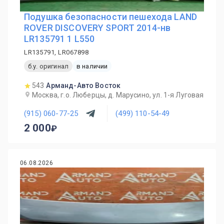
Подушка безопасности пешехода LAND
ROVER DISCOVERY SPORT 2014-нв
LR135791 1 L550
LR135791, LR067898
б.у. оригинал
в наличии
543
Арманд-Авто Восток
Москва, г.о. Люберцы, д. Марусино, ул. 1-я Луговая
(915) 060-77-25
(499) 110-54-49
2 000
06.08.2026