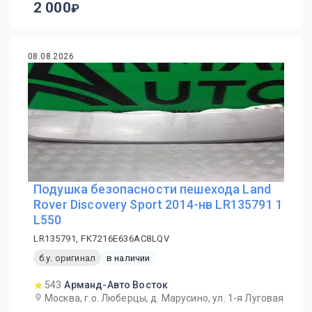
2 000
08.08.2026
Подушка безопасности пешехода Land
Rover Discovery Sport 2014-нв LR135791 1
L550
LR135791, FK7216E636AC8LQV
б.у. оригинал
в наличии
543
Арманд-Авто Восток
Москва, г.о. Люберцы, д. Марусино, ул. 1-я Луговая