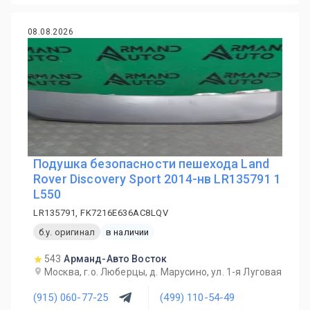
08.08.2026
Подушка безопасности пешехода Land
Rover Discovery Sport 2014-нв LR135791 1
L550
LR135791, FK7216E636AC8LQV
б.у. оригинал
в наличии
543
Арманд-Авто Восток
Москва, г.о. Люберцы, д. Марусино, ул. 1-я Луговая
(915) 060-77-25
(499) 110-54-49