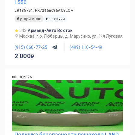
L550
LR135791, FK7216E636AC8LQV
б.у. оригинал
в наличии
543
Арманд-Авто Восток
Москва, г.о. Люберцы, д. Марусино, ул. 1-я Луговая
(915) 060-77-25
(499) 110-54-49
2 000
08.08.2026
Подушка безопасности пешехода LAND