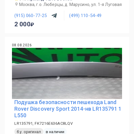
Москва, г.о. Люберцы, д. Марусино, ул. 1-я Луговая
(915) 060-77-25
(499) 110-54-49
2 000
08.08.2026
Подушка безопасности пешехода Land
Rover Discovery Sport 2014-нв LR135791 1
L550
LR135791, FK7216E636AC8LQV
б.у. оригинал
в наличии