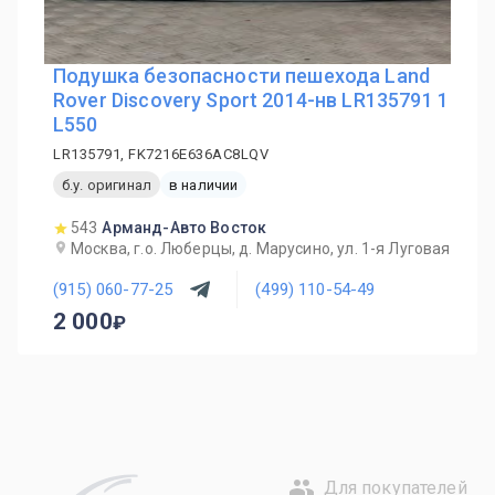
Подушка безопасности пешехода Land
Rover Discovery Sport 2014-нв LR135791 1
L550
LR135791, FK7216E636AC8LQV
б.у. оригинал
в наличии
543
Арманд-Авто Восток
Москва, г.о. Люберцы, д. Марусино, ул. 1-я Луговая
(915) 060-77-25
(499) 110-54-49
2 000
Для покупателей