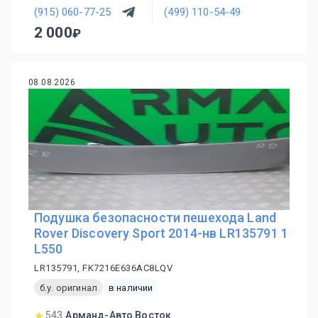
(915) 060-77-25
(499) 110-54-49
2 000
08.08.2026
Подушка безопасности пешехода Land
Rover Discovery Sport 2014-нв LR135791 1
L550
LR135791, FK7216E636AC8LQV
б.у. оригинал
в наличии
543
Арманд-Авто Восток