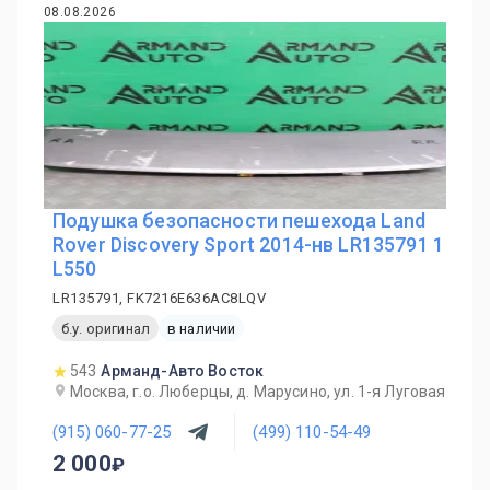
08.08.2026
Подушка безопасности пешехода Land
Rover Discovery Sport 2014-нв LR135791 1
L550
LR135791, FK7216E636AC8LQV
б.у. оригинал
в наличии
543
Арманд-Авто Восток
Москва, г.о. Люберцы, д. Марусино, ул. 1-я Луговая
(915) 060-77-25
(499) 110-54-49
2 000