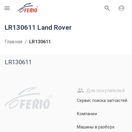
R
LR130611 Land Rover
Главная
/
LR130611
LR130611
Для покупателей
R
Сервис поиска запчастей
Компании
Машины в разборе