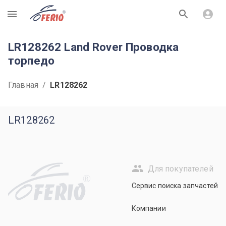
R
LR128262 Land Rover Проводка
торпедо
Главная
/
LR128262
LR128262
Для покупателей
R
Сервис поиска запчастей
Компании