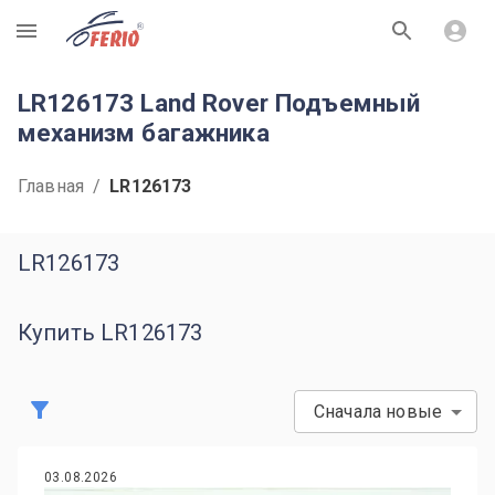
R
LR126173 Land Rover Подъемный
механизм багажника
Главная
/
LR126173
LR126173
Купить LR126173
Сначала новые
03.08.2026