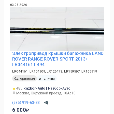
03.08.2026
Электропривод крышки багажника LAND
ROVER RANGE ROVER SPORT 2013+
LR044161 L494
LR044161, LR104909, LR126173, LR159597, LR165919
б.у. оригинал
в наличии
485
Razbor-Auto | Разбор-Ауто
Москва, Окружной проезд, 10Ас10
(985) 919-63-33
6 000