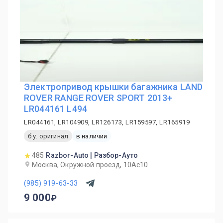
Электропривод крышки багажника LAND
ROVER RANGE ROVER SPORT 2013+
LR044161 L494
LR044161, LR104909, LR126173, LR159597, LR165919
б.у. оригинал
в наличии
485
Razbor-Auto | Разбор-Ауто
Москва, Окружной проезд, 10Ас10
(985) 919-63-33
9 000