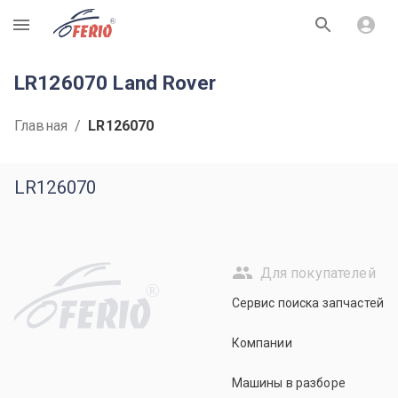
R
LR126070 Land Rover
Главная
/
LR126070
LR126070
Для покупателей
R
Сервис поиска запчастей
Компании
Машины в разборе