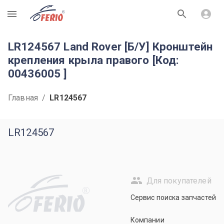
R
LR124567 Land Rover [Б/У] Кронштейн
крепления крыла правого [Код:
00436005 ]
Главная
/
LR124567
LR124567
Для покупателей
R
Сервис поиска запчастей
Компании