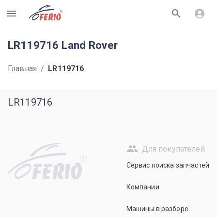
R
LR119716 Land Rover
Главная
/
LR119716
LR119716
Для покупателей
R
Сервис поиска запчастей
Компании
Машины в разборе