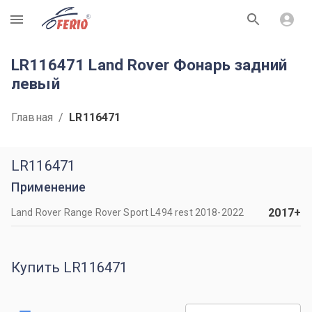
R
LR116471 Land Rover Фонарь задний
левый
Главная
/
LR116471
LR116471
Применение
2017
+
Land Rover Range Rover Sport L494 rest 2018-2022
Купить LR116471